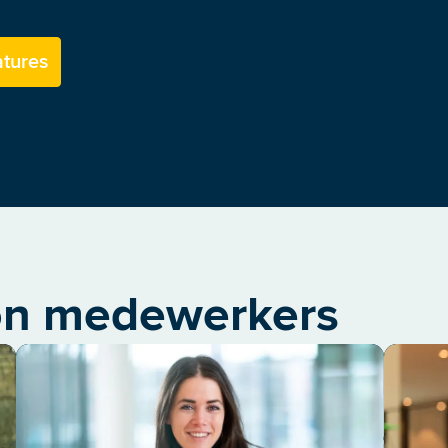
atures
on medewerkers