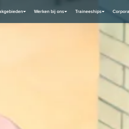
akgebieden
Werken bij ons
Traineeships
Corpora