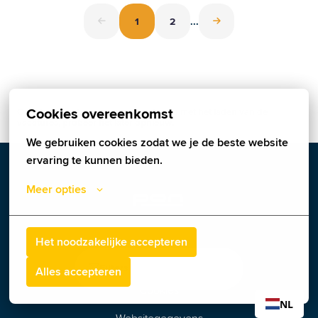
1
2
...
Cookies overeenkomst
Op dit moment ervaren we een storing met het laden van de
vacatures, probeer het later opnieuw.
We gebruiken cookies zodat we je de beste website 
ervaring te kunnen bieden.
Meer opties
Homepagina
Het noodzakelijke accepteren
Privacyverklaring
Filters
315 Resultaten
Alles accepteren
Cookies
NL