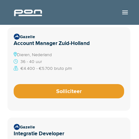
Overslaan
naar
Homepagina
content
Gazelle
Account Manager Zuid-Holland
Dieren, Nederland
36 - 40 uur
€4.400 - €5.700 bruto p/m
Solliciteer
Gazelle
Integratie Developer