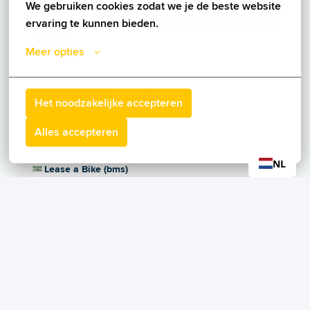
We gebruiken cookies zodat we je de beste website 
Orion
Financieel Administratief Medewerker
ervaring te kunnen bieden.
(MBO+)
Meer opties
Barneveld
€3.587 - €4.480 bruto p/m
Bekijk vacature
Het noodzakelijke accepteren
Alles accepteren
NL
Lease a Bike (bms)
Senior Financial Controller
Amersfoort
32 - 40 uur
Bekijk vacature